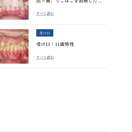
出っ歯、でこぼこを治療したい
｜9歳女性
すべて読む
受け口
受け口｜11歳男性
すべて読む