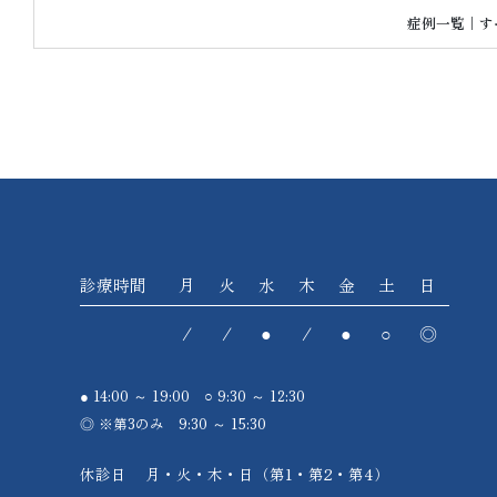
症例一覧｜す
診療時間
月
火
水
木
金
土
日
/
/
●
/
●
○
◎
● 14:00 ～ 19:00 ○ 9:30 ～ 12:30
◎ ※第3のみ 9:30 ～ 15:30
休診日
月・火・木・日（第1・第2・第4）